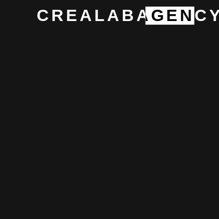
Web Tasarım Ve Geliştirme
Performans Pazarlaması
Arama Motoru Optimizasyonu (SEO)
Fotoğraf Ve Video Prodüksiyonu
İçerik Pazarlaması
Marka Geliştirme