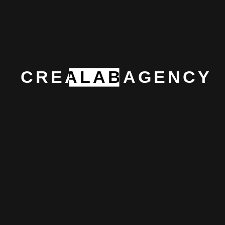
CREALABAGENCY
Nuri Ufuk Sarsılmaz
Pazarlama Danışmanı