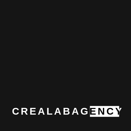
yüksek performanslı, hızlı ve parmakla gösterilesi
işler çıkarmayı seviyor. Onu bir margin hatasından
daha fazla sinirlendirebilecek şey muhtemelen fazla
geciken bir hover efekti. Bir müşteri “Bu buton
neden burada?” diye sorduğunda uykusuz
gecelerde kendini debugger’a vuran Adem’in içinde
şöyle bir if bloğu dönüp duruyor:
if (design === "perfect" && loadTime <= 2 && 
isResponsive) {
  adem.mood = "ffdab0";
} else {
  adem.mood = "#e20a23";
CREALABAGENCY
}